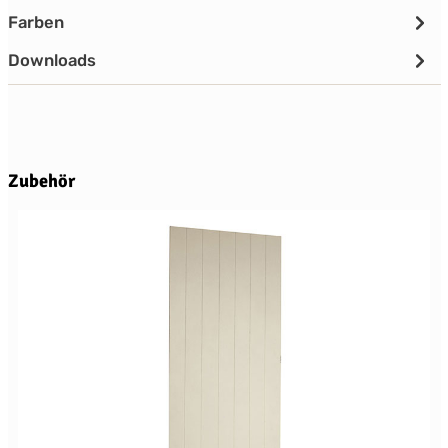
Farben
Downloads
Produktgalerie überspringen
Zubehör