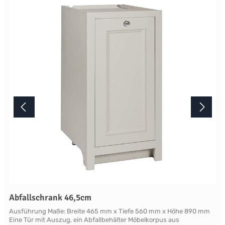
Möbelstück von Neptune wird erst nach Ihrer Bestellung in der
englischen Manufaktur gefertigt.Die Lieferzeit beträgt daher
mindestens acht Wochen. Mehr Informationen Bitte beachten Sie,
aufgrund der Lichtverhältnisse bei der Produktfotografie und
unterschiedlichenBildschirmeinstellungen kann es dazu kommen,
dass die Farbe des Produktes nicht authentisch wiedergegeben
wird. Ihre Fragen zu diesem Artikel beantworten wir Ihnen gerne
telefonisch unter +49 2381 97372-0,per E-Mail an shop@landlord-
living.de oder nach Terminabsprache persönlich in unserem
Showroom.
Abfallschrank 46,5cm
Ausführung Maße: Breite 465 mm x Tiefe 560 mm x Höhe 890 mm
Eine Tür mit Auszug, ein Abfallbehälter Möbelkorpus aus