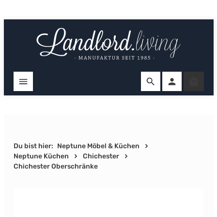
Zum Hauptinhalt springen
Ware
Du bist hier:
Neptune Möbel & Küchen
Neptune Küchen
Chichester
Chichester Oberschränke
Bildergalerie überspringen