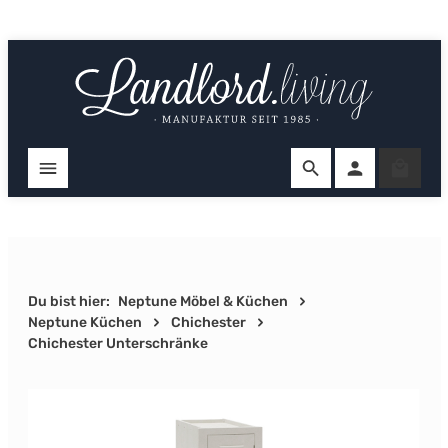
Zum Hauptinhalt springen
Ware
Du bist hier:
Neptune Möbel & Küchen
Neptune Küchen
Chichester
Chichester Unterschränke
Bildergalerie überspringen