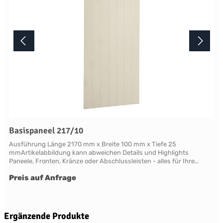
Basispaneel 217/10
Ausführung Länge 2170 mm x Breite 100 mm x Tiefe 25
mmArtikelabbildung kann abweichen Details und Highlights
Paneele, Fronten, Kränze oder Abschlussleisten - alles für Ihre
LandhauskücheChichester - große Vielfalt an Schrank-Modellen mit
Preis auf Anfrage
variablen Ausstattungen und DimensionenNahezu grenzenlose
Möglichkeiten der Individualisierung; vom Handpainted Service über
Griffe bis zu Maßlösungen Oberflächen Alle Flächen dieses Möbels
werden in handwerklicher Anstrichtechnik lackiert. Das Einzigartige
dieser "handpainted" Oberflächen sind der matte Glanz und der
Produktgalerie überspringen
Ergänzende Produkte
sichtbare feine Pinseleffekt. Die visuelle und haptische Wirkung einer