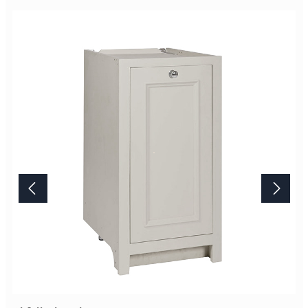
so gearbeiteten Oberfläche ist unvergleichbar. Bitte beachten Sie,
das Artikelbild stellt die Farbe "Limestone" dar. Die
Standardausführung ist die Farbe "Shell". Lieferung Dieses
Möbelstück von Neptune wird erst nach Ihrer Bestellung in der
englischen Manufaktur gefertigt.Die Lieferzeit beträgt daher
mindestens acht Wochen. Mehr Informationen Bitte beachten Sie,
aufgrund der Lichtverhältnisse bei der Produktfotografie und
unterschiedlichenBildschirmeinstellungen kann es dazu kommen,
dass die Farbe des Produktes nicht authentisch wiedergegeben
wird. Ihre Fragen zu diesem Artikel beantworten wir Ihnen gerne
telefonisch unter +49 2381 97372-0,per E-Mail an shop@landlord-
living.de oder nach Terminabsprache persönlich in unserem
Showroom.