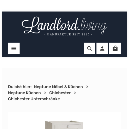
Zum Hauptinhalt springen
Ware
Du bist hier:
Neptune Möbel & Küchen
Neptune Küchen
Chichester
Chichester Unterschränke
Bildergalerie überspringen