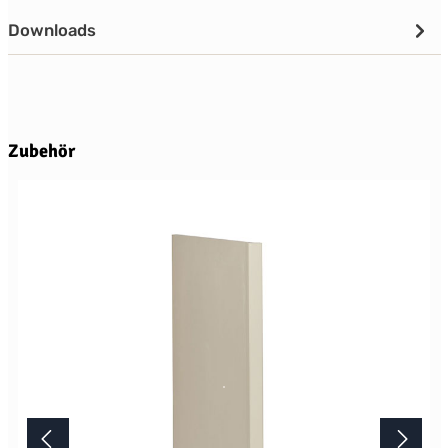
Downloads
Produktgalerie überspringen
Zubehör