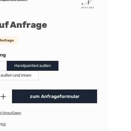
auf Anfrage
 Anfrage
auswählen
ung
Handpainted außen
 außen und innen
Produkt Anzahl: Gib den gewünschten 
zum Anfrageformular
l hinzufügen
PSE