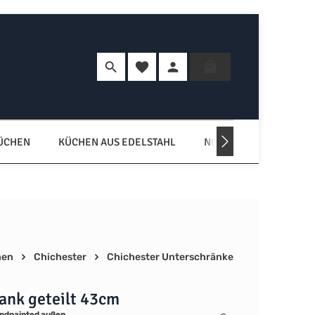
Du hast 0 Produkte auf dem Merkzette
Warenkorb enth
KÜCHEN
KÜCHEN AUS EDELSTAHL
NORDISCHE KÜCHEN
hen
Chichester
Chichester Unterschränke
ank geteilt 43cm
ndpainted außen