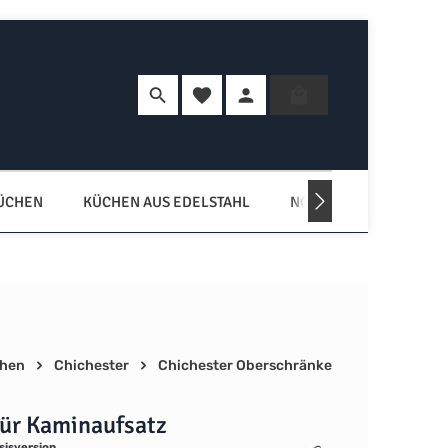
Du hast 0 Produkte auf dem Merkzette
Warenkorb enth
KÜCHEN
KÜCHEN AUS EDELSTAHL
NORDISCHE KÜCHEN
chen
Chichester
Chichester Oberschränke
für Kaminaufsatz
sisversion