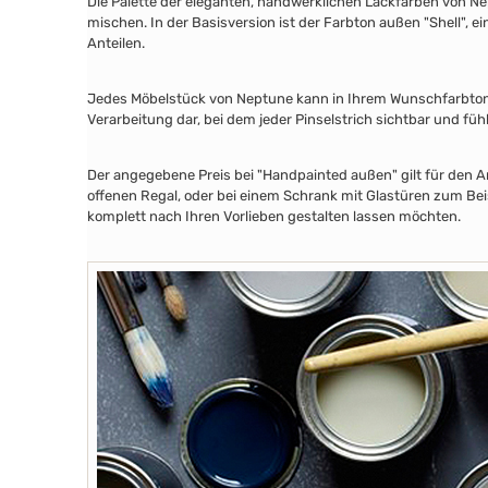
Die Palette der eleganten, handwerklichen Lackfarben von Ne
mischen. In der Basisversion ist der Farbton außen "Shell", e
Anteilen.
Jedes Möbelstück von Neptune kann in Ihrem Wunschfarbton au
Verarbeitung dar, bei dem jeder Pinselstrich sichtbar und füh
Der angegebene Preis bei "Handpainted außen" gilt für den A
offenen Regal, oder bei einem Schrank mit Glastüren zum Beis
komplett nach Ihren Vorlieben gestalten lassen möchten.