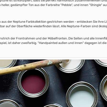
ptune ist so konzipiert, dass sie perfekt harmonisch zusammenwirken und S
in heller, gedämpfter Ton aus der Farbreihe "Pebble", und innen "Shingle" 
s der Neptune Farbkollektion gestrichen werden - entdecken Sie Ihre Lieb
lbar auf der Oberfläche wiederfinden lässt. Alle Neptune-Farben sind ökolo
nstrich der Frontrahmen und der Möbelfronten. Die Seiten und alle Innenflä
piel, ist daher zweifarbig. "Handpainted außen und innen" dagegen ist die