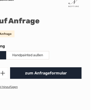
auf Anfrage
 Anfrage
auswählen
ung
Handpainted außen
Produkt Anzahl: Gib den gewünschten 
zum Anfrageformular
l hinzufügen