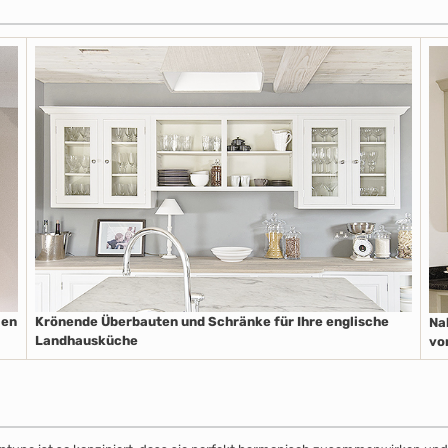
len
Krönende Überbauten und Schränke für Ihre englische
Na
Landhausküche
vo