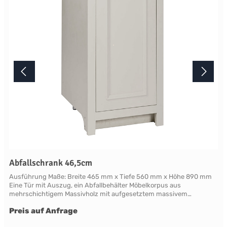
dass die Farbe des Produktes nicht authentisch wiedergegeben
wird. Ihre Fragen zu diesem Artikel beantworten wir Ihnen gerne
telefonisch unter +49 2381 97372-0,per E-Mail an shop@landlord-
living.de oder nach Terminabsprache persönlich in unserem
Showroom.
Abfallschrank 46,5cm
Ausführung Maße: Breite 465 mm x Tiefe 560 mm x Höhe 890 mm
Eine Tür mit Auszug, ein Abfallbehälter Möbelkorpus aus
mehrschichtigem Massivholz mit aufgesetztem massivem
Frontrahmen. Die als Rahmen mit Füllung gearbeitete Türfront ist
Preis auf Anfrage
mit klassischen Profilleisten abgesetzt. Die Rahmen und Leisten
sind aus Massivholz, die Füllung aus mehrschichtigem