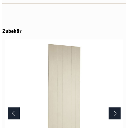
Produktgalerie überspringen
Zubehör