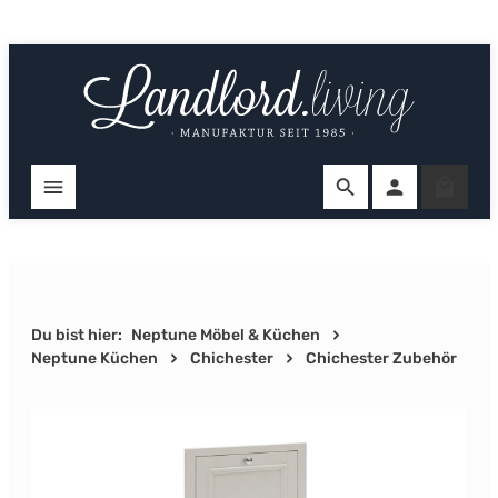
Zum Hauptinhalt springen
Ware
Du bist hier:
Neptune Möbel & Küchen
Neptune Küchen
Chichester
Chichester Zubehör
Bildergalerie überspringen