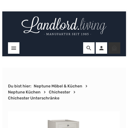
Zum Hauptinhalt springen
Ware
Du bist hier:
Neptune Möbel & Küchen
Neptune Küchen
Chichester
Chichester Unterschränke
Bildergalerie überspringen