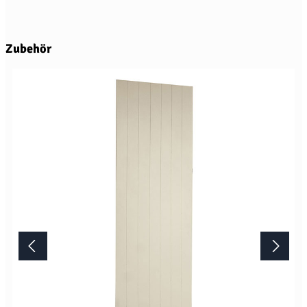
Produktgalerie überspringen
Zubehör