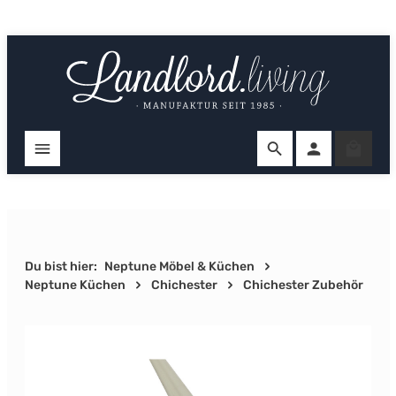
Zum Hauptinhalt springen
Ware
Du bist hier:
Neptune Möbel & Küchen
Neptune Küchen
Chichester
Chichester Zubehör
Bildergalerie überspringen