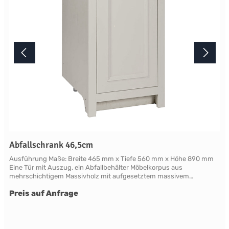
telefonisch unter +49 2381 97372-0,per E-Mail an shop@landlord-
living.de oder nach Terminabsprache persönlich in unserem
Showroom.
Abfallschrank 46,5cm
Ausführung Maße: Breite 465 mm x Tiefe 560 mm x Höhe 890 mm
Eine Tür mit Auszug, ein Abfallbehälter Möbelkorpus aus
mehrschichtigem Massivholz mit aufgesetztem massivem
Frontrahmen. Die als Rahmen mit Füllung gearbeitete Türfront ist
Preis auf Anfrage
mit klassischen Profilleisten abgesetzt. Die Rahmen und Leisten
sind aus Massivholz, die Füllung aus mehrschichtigem
Furniersperrholz gefertigt. Zum Lieferumfang gehört:ein frontseitig
integrierter Sockel, zwei verstellbare Standfüße aus Metall zur
Ausrichtung der Korpusrückseite und Edelstahl-