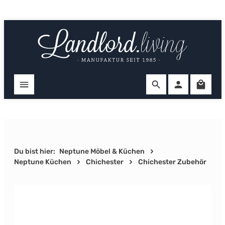
Zum Hauptinhalt springen
Ware
Du bist hier:
Neptune Möbel & Küchen
Neptune Küchen
Chichester
Chichester Zubehör
Bildergalerie überspringen