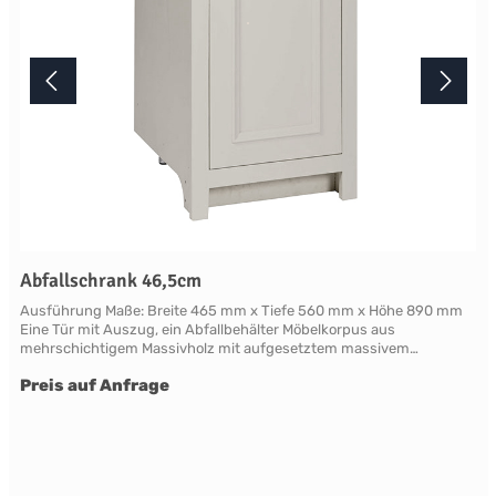
Showroom.
Abfallschrank 46,5cm
Ausführung Maße: Breite 465 mm x Tiefe 560 mm x Höhe 890 mm
Eine Tür mit Auszug, ein Abfallbehälter Möbelkorpus aus
mehrschichtigem Massivholz mit aufgesetztem massivem
Frontrahmen. Die als Rahmen mit Füllung gearbeitete Türfront ist
Preis auf Anfrage
mit klassischen Profilleisten abgesetzt. Die Rahmen und Leisten
sind aus Massivholz, die Füllung aus mehrschichtigem
Furniersperrholz gefertigt. Zum Lieferumfang gehört:ein frontseitig
integrierter Sockel, zwei verstellbare Standfüße aus Metall zur
Ausrichtung der Korpusrückseite und Edelstahl-
Wandbefestigungen zur optionalen Fixierung des Schrankes an der