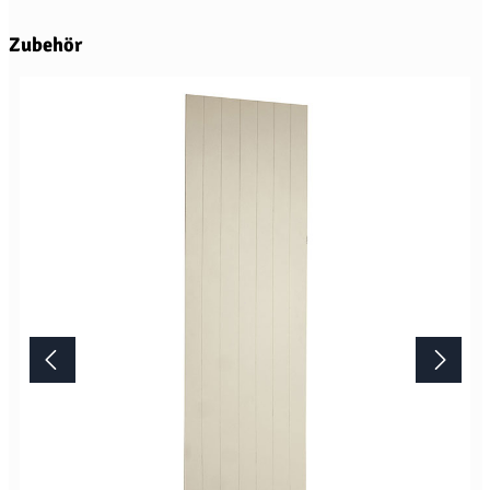
Produktgalerie überspringen
Zubehör