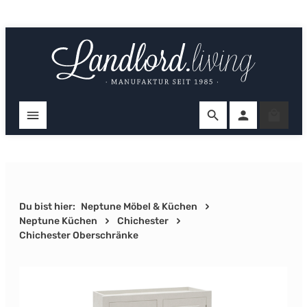
Zum Hauptinhalt springen
Ware
Du bist hier:
Neptune Möbel & Küchen
Neptune Küchen
Chichester
Chichester Oberschränke
Bildergalerie überspringen