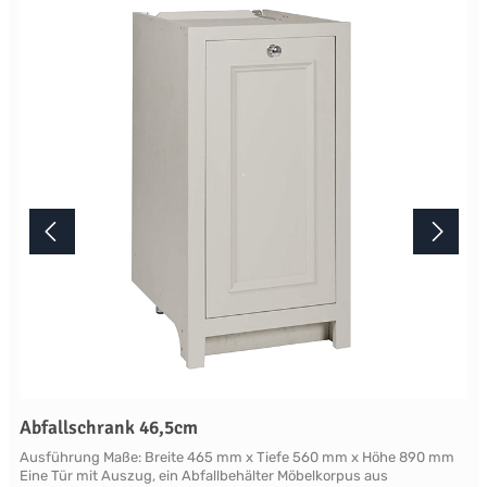
Möbelstück von Neptune wird erst nach Ihrer Bestellung in der
englischen Manufaktur gefertigt.Die Lieferzeit beträgt daher
mindestens acht Wochen. Mehr Informationen Bitte beachten Sie,
aufgrund der Lichtverhältnisse bei der Produktfotografie und
unterschiedlichenBildschirmeinstellungen kann es dazu kommen,
dass die Farbe des Produktes nicht authentisch wiedergegeben
wird. Ihre Fragen zu diesem Artikel beantworten wir Ihnen gerne
telefonisch unter +49 2381 97372-0,per E-Mail an shop@landlord-
living.de oder nach Terminabsprache persönlich in unserem
Showroom.
Abfallschrank 46,5cm
Ausführung Maße: Breite 465 mm x Tiefe 560 mm x Höhe 890 mm
Eine Tür mit Auszug, ein Abfallbehälter Möbelkorpus aus