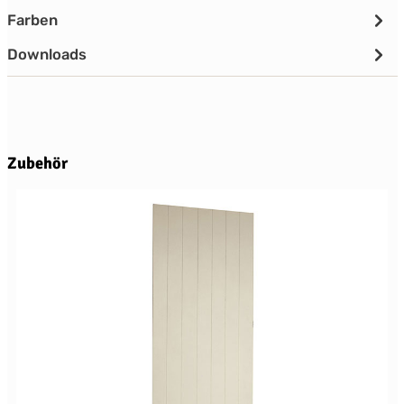
Farben
Downloads
Produktgalerie überspringen
Zubehör