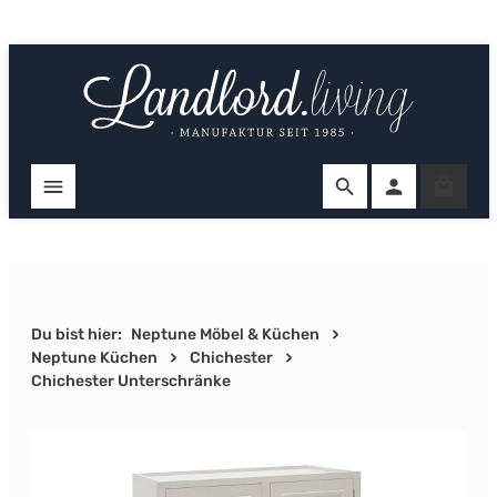
Zum Hauptinhalt springen
Ware
Du bist hier:
Neptune Möbel & Küchen
Neptune Küchen
Chichester
Chichester Unterschränke
Bildergalerie überspringen