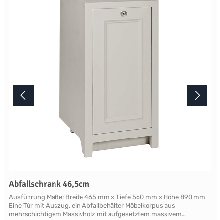
mindestens acht Wochen. Mehr Informationen Bitte beachten Sie,
aufgrund der Lichtverhältnisse bei der Produktfotografie und
unterschiedlichenBildschirmeinstellungen kann es dazu kommen,
dass die Farbe des Produktes nicht authentisch wiedergegeben
wird. Ihre Fragen zu diesem Artikel beantworten wir Ihnen gerne
telefonisch unter +49 2381 97372-0,per E-Mail an shop@landlord-
living.de oder nach Terminabsprache persönlich in unserem
Showroom.
Abfallschrank 46,5cm
Ausführung Maße: Breite 465 mm x Tiefe 560 mm x Höhe 890 mm
Eine Tür mit Auszug, ein Abfallbehälter Möbelkorpus aus
mehrschichtigem Massivholz mit aufgesetztem massivem