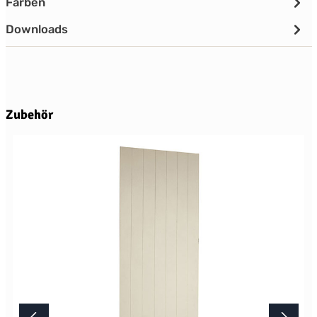
Farben
Downloads
Produktgalerie überspringen
Zubehör