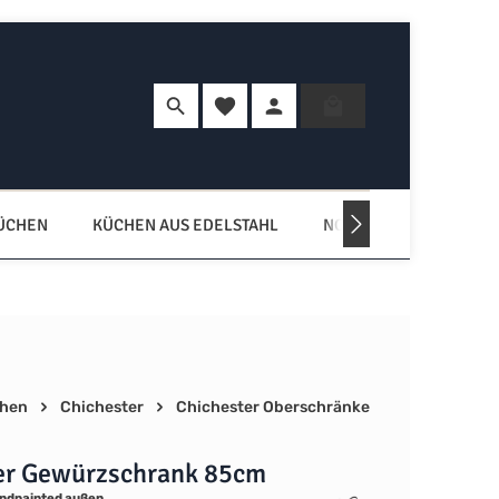
Du hast 0 Produkte auf dem Merkzette
Warenkorb enth
KÜCHEN
KÜCHEN AUS EDELSTAHL
NORDISCHE KÜCHEN
chen
Chichester
Chichester Oberschränke
er Gewürzschrank 85cm
ndpainted außen