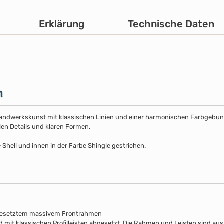
Erklärung
Technische Daten
m
Handwerkskunst mit klassischen Linien und einer harmonischen Farbgebung. 
llen Details und klaren Formen.
 Shell und innen in der Farbe Shingle gestrichen.
fgesetztem massivem Frontrahmen
d mit klassischen Profilleisten abgesetzt. Die Rahmen und Leisten sind au