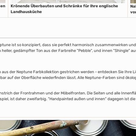
len
Krönende Überbauten und Schränke für Ihre englische
Na
Landhausküche
vo
ptune ist so konzipiert, dass sie perfekt harmonisch zusammenwirken und S
in heller, gedämpfter Ton aus der Farbreihe "Pebble", und innen "Shingle" 
s der Neptune Farbkollektion gestrichen werden - entdecken Sie Ihre Lieb
lbar auf der Oberfläche wiederfinden lässt. Alle Neptune-Farben sind ökolo
nstrich der Frontrahmen und der Möbelfronten. Die Seiten und alle Innenflä
piel, ist daher zweifarbig. "Handpainted außen und innen" dagegen ist die