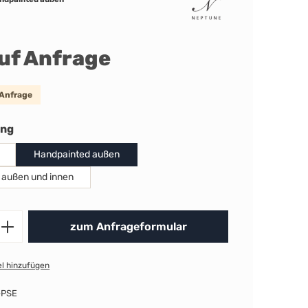
auf Anfrage
 Anfrage
auswählen
ung
Handpainted außen
 außen und innen
Produkt Anzahl: Gib den gewünschten 
zum Anfrageformular
l hinzufügen
-PSE