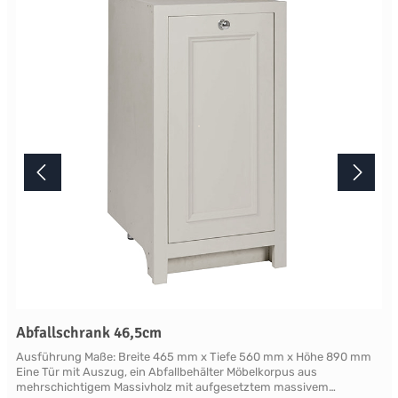
mindestens acht Wochen. Mehr Informationen Bitte beachten Sie,
aufgrund der Lichtverhältnisse bei der Produktfotografie und
unterschiedlichenBildschirmeinstellungen kann es dazu kommen,
dass die Farbe des Produktes nicht authentisch wiedergegeben
wird. Ihre Fragen zu diesem Artikel beantworten wir Ihnen gerne
telefonisch unter +49 2381 97372-0,per E-Mail an shop@landlord-
living.de oder nach Terminabsprache persönlich in unserem
Showroom.
Abfallschrank 46,5cm
Ausführung Maße: Breite 465 mm x Tiefe 560 mm x Höhe 890 mm
Eine Tür mit Auszug, ein Abfallbehälter Möbelkorpus aus
mehrschichtigem Massivholz mit aufgesetztem massivem