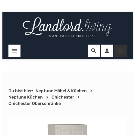
Zum Hauptinhalt springen
Ware
Du bist hier:
Neptune Möbel & Küchen
Neptune Küchen
Chichester
Chichester Oberschränke
Bildergalerie überspringen