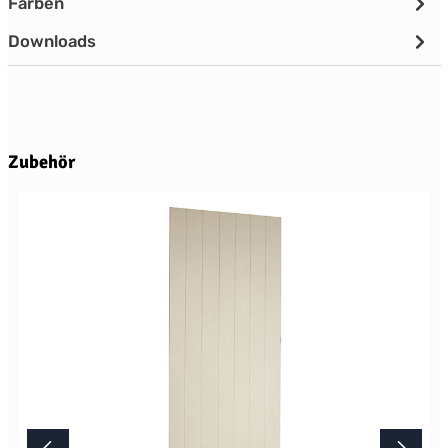
Farben
Downloads
Produktgalerie überspringen
Zubehör