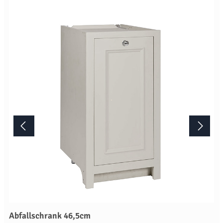
das Artikelbild stellt die Farbe "Limestone" dar. Die
Standardausführung ist die Farbe "Shell". Lieferung Dieses
Möbelstück von Neptune wird erst nach Ihrer Bestellung in der
englischen Manufaktur gefertigt.Die Lieferzeit beträgt daher
mindestens acht Wochen. Mehr Informationen Bitte beachten Sie,
aufgrund der Lichtverhältnisse bei der Produktfotografie und
unterschiedlichenBildschirmeinstellungen kann es dazu kommen,
dass die Farbe des Produktes nicht authentisch wiedergegeben
wird. Ihre Fragen zu diesem Artikel beantworten wir Ihnen gerne
telefonisch unter +49 2381 97372-0,per E-Mail an shop@landlord-
living.de oder nach Terminabsprache persönlich in unserem
Showroom.
Abfallschrank 46,5cm