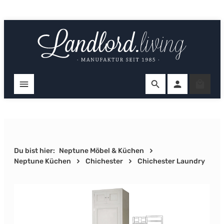
Zum Hauptinhalt springen
Ware
Du bist hier:
Neptune Möbel & Küchen
Neptune Küchen
Chichester
Chichester Laundry
Bildergalerie überspringen