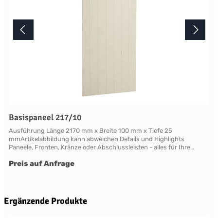
Basispaneel 217/10
Ausführung Länge 2170 mm x Breite 100 mm x Tiefe 25
mmArtikelabbildung kann abweichen Details und Highlights
Paneele, Fronten, Kränze oder Abschlussleisten - alles für Ihre
LandhauskücheChichester - große Vielfalt an Schrank-Modellen mit
Preis auf Anfrage
variablen Ausstattungen und DimensionenNahezu grenzenlose
Möglichkeiten der Individualisierung; vom Handpainted Service über
Griffe bis zu Maßlösungen Oberflächen Alle Flächen dieses Möbels
werden in handwerklicher Anstrichtechnik lackiert. Das Einzigartige
dieser "handpainted" Oberflächen sind der matte Glanz und der
Produktgalerie überspringen
Ergänzende Produkte
sichtbare feine Pinseleffekt. Die visuelle und haptische Wirkung einer
so gearbeiteten Oberfläche ist unvergleichbar. Bitte beachten Sie,