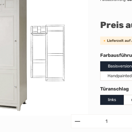
Preis 
Lieferzeit auf
Farbausführ
Basisversion
Handpainted
a
Türanschlag
links