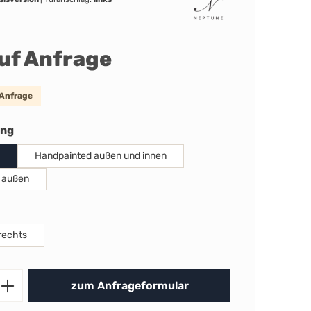
auf Anfrage
 Anfrage
auswählen
ung
Handpainted außen und innen
 außen
uswählen
rechts
Produkt Anzahl: Gib den gewünschten 
zum Anfrageformular