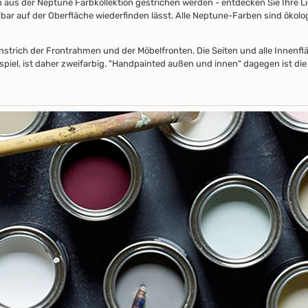
s der Neptune Farbkollektion gestrichen werden - entdecken Sie Ihre Lieb
lbar auf der Oberfläche wiederfinden lässt. Alle Neptune-Farben sind ökolo
nstrich der Frontrahmen und der Möbelfronten. Die Seiten und alle Innenflä
piel, ist daher zweifarbig. "Handpainted außen und innen" dagegen ist die