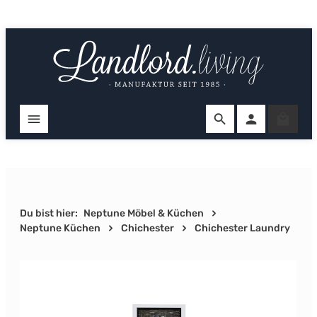
Zum Hauptinhalt springen
Ware
Du bist hier:
Neptune Möbel & Küchen
Neptune Küchen
Chichester
Chichester Laundry
Bildergalerie überspringen