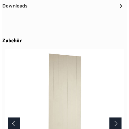
Downloads
Produktgalerie überspringen
Zubehör