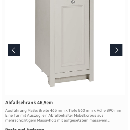
aufgrund der Lichtverhältnisse bei der Produktfotografie und
unterschiedlichenBildschirmeinstellungen kann es dazu kommen,
dass die Farbe des Produktes nicht authentisch wiedergegeben
wird. Ihre Fragen zu diesem Artikel beantworten wir Ihnen gerne
telefonisch unter +49 2381 97372-0,per E-Mail an shop@landlord-
living.de oder nach Terminabsprache persönlich in unserem
Showroom.
Abfallschrank 46,5cm
Ausführung Maße: Breite 465 mm x Tiefe 560 mm x Höhe 890 mm
Eine Tür mit Auszug, ein Abfallbehälter Möbelkorpus aus
mehrschichtigem Massivholz mit aufgesetztem massivem
Frontrahmen. Die als Rahmen mit Füllung gearbeitete Türfront ist