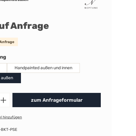
auf Anfrage
 Anfrage
auswählen
ung
Handpainted außen und innen
 außen
Produkt Anzahl: Gib den gewünschten 
zum Anfrageformular
l hinzufügen
-BKT-PSE