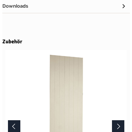
Downloads
Produktgalerie überspringen
Zubehör