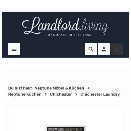
Zum Hauptinhalt springen
Ware
Du bist hier:
Neptune Möbel & Küchen
Neptune Küchen
Chichester
Chichester Laundry
Bildergalerie überspringen