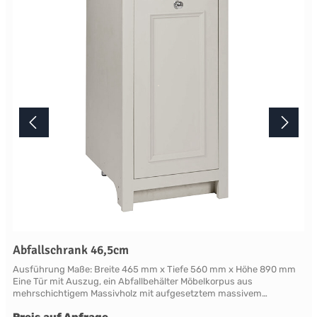
aufgrund der Lichtverhältnisse bei der Produktfotografie und
unterschiedlichenBildschirmeinstellungen kann es dazu kommen,
dass die Farbe des Produktes nicht authentisch wiedergegeben
wird. Ihre Fragen zu diesem Artikel beantworten wir Ihnen gerne
telefonisch unter +49 2381 97372-0,per E-Mail an shop@landlord-
living.de oder nach Terminabsprache persönlich in unserem
Showroom.
Abfallschrank 46,5cm
Ausführung Maße: Breite 465 mm x Tiefe 560 mm x Höhe 890 mm
Eine Tür mit Auszug, ein Abfallbehälter Möbelkorpus aus
mehrschichtigem Massivholz mit aufgesetztem massivem
Frontrahmen. Die als Rahmen mit Füllung gearbeitete Türfront ist