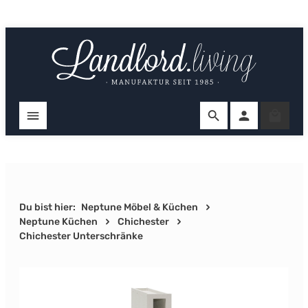
Zum Hauptinhalt springen
Ware
Du bist hier:
Neptune Möbel & Küchen
Neptune Küchen
Chichester
Chichester Unterschränke
Bildergalerie überspringen