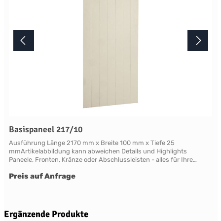
Basispaneel 217/10
Ausführung Länge 2170 mm x Breite 100 mm x Tiefe 25
mmArtikelabbildung kann abweichen Details und Highlights
Paneele, Fronten, Kränze oder Abschlussleisten - alles für Ihre
LandhauskücheChichester - große Vielfalt an Schrank-Modellen mit
Preis auf Anfrage
variablen Ausstattungen und DimensionenNahezu grenzenlose
Möglichkeiten der Individualisierung; vom Handpainted Service über
Griffe bis zu Maßlösungen Oberflächen Alle Flächen dieses Möbels
werden in handwerklicher Anstrichtechnik lackiert. Das Einzigartige
dieser "handpainted" Oberflächen sind der matte Glanz und der
Produktgalerie überspringen
Ergänzende Produkte
sichtbare feine Pinseleffekt. Die visuelle und haptische Wirkung einer