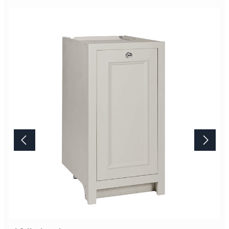
so gearbeiteten Oberfläche ist unvergleichbar. Bitte beachten Sie,
das Artikelbild stellt die Farbe "Limestone" dar. Die
Standardausführung ist die Farbe "Shell". Lieferung Dieses
Möbelstück von Neptune wird erst nach Ihrer Bestellung in der
englischen Manufaktur gefertigt.Die Lieferzeit beträgt daher
mindestens acht Wochen. Mehr Informationen Bitte beachten Sie,
aufgrund der Lichtverhältnisse bei der Produktfotografie und
unterschiedlichenBildschirmeinstellungen kann es dazu kommen,
dass die Farbe des Produktes nicht authentisch wiedergegeben
wird. Ihre Fragen zu diesem Artikel beantworten wir Ihnen gerne
telefonisch unter +49 2381 97372-0,per E-Mail an shop@landlord-
living.de oder nach Terminabsprache persönlich in unserem
Showroom.