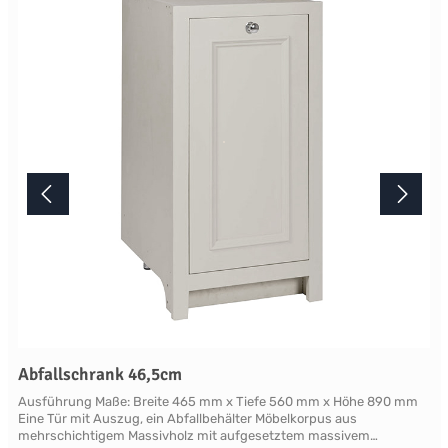
mindestens acht Wochen. Mehr Informationen Bitte beachten Sie,
aufgrund der Lichtverhältnisse bei der Produktfotografie und
unterschiedlichenBildschirmeinstellungen kann es dazu kommen,
dass die Farbe des Produktes nicht authentisch wiedergegeben
wird. Ihre Fragen zu diesem Artikel beantworten wir Ihnen gerne
telefonisch unter +49 2381 97372-0,per E-Mail an shop@landlord-
living.de oder nach Terminabsprache persönlich in unserem
Showroom.
Abfallschrank 46,5cm
Ausführung Maße: Breite 465 mm x Tiefe 560 mm x Höhe 890 mm
Eine Tür mit Auszug, ein Abfallbehälter Möbelkorpus aus
mehrschichtigem Massivholz mit aufgesetztem massivem