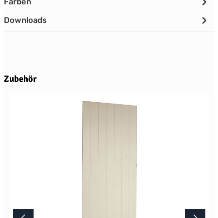
Farben
Downloads
Produktgalerie überspringen
Zubehör