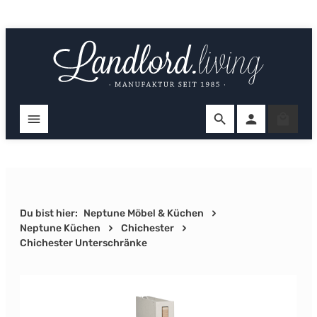
Zum Hauptinhalt springen
Ware
Du bist hier:
Neptune Möbel & Küchen
Neptune Küchen
Chichester
Chichester Unterschränke
Bildergalerie überspringen