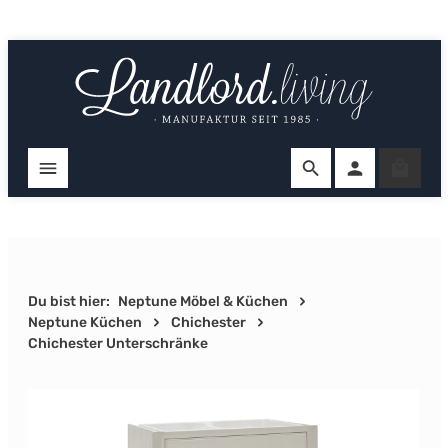
Zum Hauptinhalt springen
Ware
Du bist hier:
Neptune Möbel & Küchen
Neptune Küchen
Chichester
Chichester Unterschränke
Bildergalerie überspringen