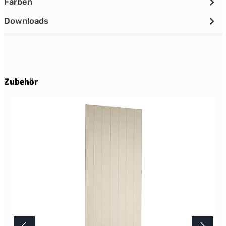
Farben
Downloads
Produktgalerie überspringen
Zubehör