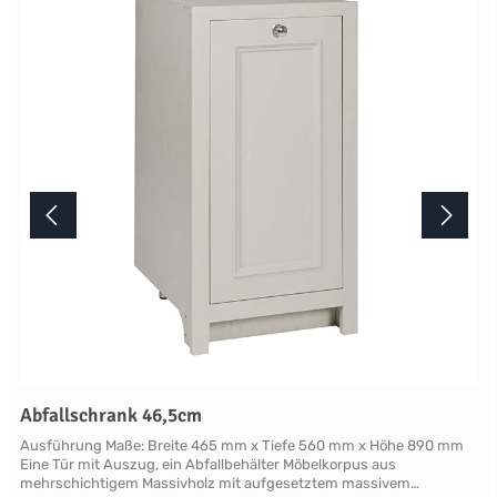
mindestens acht Wochen. Mehr Informationen Bitte beachten Sie,
aufgrund der Lichtverhältnisse bei der Produktfotografie und
unterschiedlichenBildschirmeinstellungen kann es dazu kommen,
dass die Farbe des Produktes nicht authentisch wiedergegeben
wird. Ihre Fragen zu diesem Artikel beantworten wir Ihnen gerne
telefonisch unter +49 2381 97372-0,per E-Mail an shop@landlord-
living.de oder nach Terminabsprache persönlich in unserem
Showroom.
Abfallschrank 46,5cm
Ausführung Maße: Breite 465 mm x Tiefe 560 mm x Höhe 890 mm
Eine Tür mit Auszug, ein Abfallbehälter Möbelkorpus aus
mehrschichtigem Massivholz mit aufgesetztem massivem