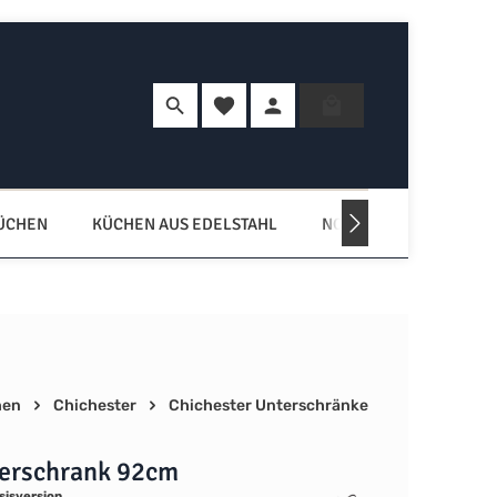
Du hast 0 Produkte auf dem Merkzette
Warenkorb enth
KÜCHEN
KÜCHEN AUS EDELSTAHL
NORDISCHE KÜCHEN
hen
Chichester
Chichester Unterschränke
erschrank 92cm
sisversion