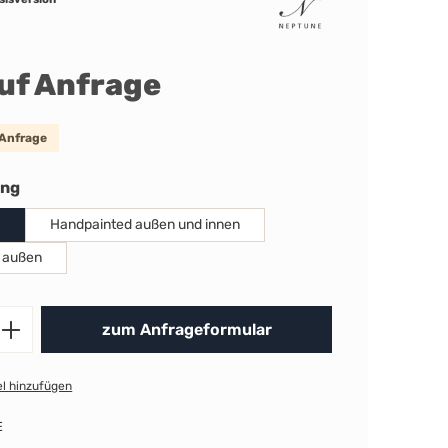
auf Anfrage
 Anfrage
auswählen
ung
Handpainted außen und innen
 außen
Produkt Anzahl: Gib den gewünschten 
zum Anfrageformular
l hinzufügen
E