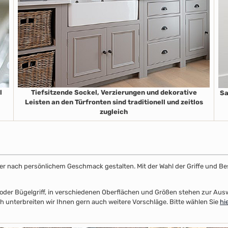
l
Tiefsitzende Sockel, Verzierungen und dekorative
Sa
Leisten an den Türfronten sind traditionell und zeitlos
zugleich
ster nach persönlichem Geschmack gestalten. Mit der Wahl der Griffe und Be
el- oder Bügelgriff, in verschiedenen Oberflächen und Größen stehen zur A
 unterbreiten wir Ihnen gern auch weitere Vorschläge. Bitte wählen Sie
hi