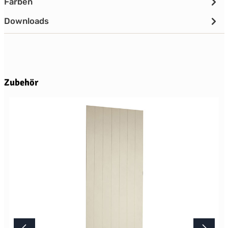
Farben
Downloads
Produktgalerie überspringen
Zubehör