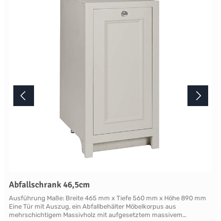
mindestens acht Wochen. Mehr Informationen Bitte beachten Sie,
aufgrund der Lichtverhältnisse bei der Produktfotografie und
unterschiedlichenBildschirmeinstellungen kann es dazu kommen,
dass die Farbe des Produktes nicht authentisch wiedergegeben
wird. Ihre Fragen zu diesem Artikel beantworten wir Ihnen gerne
telefonisch unter +49 2381 97372-0,per E-Mail an shop@landlord-
living.de oder nach Terminabsprache persönlich in unserem
Showroom.
Abfallschrank 46,5cm
Ausführung Maße: Breite 465 mm x Tiefe 560 mm x Höhe 890 mm
Eine Tür mit Auszug, ein Abfallbehälter Möbelkorpus aus
mehrschichtigem Massivholz mit aufgesetztem massivem