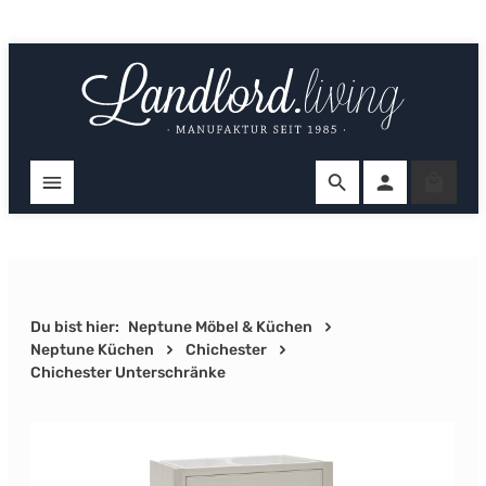
Zum Hauptinhalt springen
Ware
Du bist hier:
Neptune Möbel & Küchen
Neptune Küchen
Chichester
Chichester Unterschränke
Bildergalerie überspringen