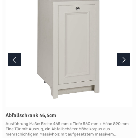
mindestens acht Wochen. Mehr Informationen Bitte beachten Sie,
aufgrund der Lichtverhältnisse bei der Produktfotografie und
unterschiedlichenBildschirmeinstellungen kann es dazu kommen,
dass die Farbe des Produktes nicht authentisch wiedergegeben
wird. Ihre Fragen zu diesem Artikel beantworten wir Ihnen gerne
telefonisch unter +49 2381 97372-0,per E-Mail an shop@landlord-
living.de oder nach Terminabsprache persönlich in unserem
Showroom.
Abfallschrank 46,5cm
Ausführung Maße: Breite 465 mm x Tiefe 560 mm x Höhe 890 mm
Eine Tür mit Auszug, ein Abfallbehälter Möbelkorpus aus
mehrschichtigem Massivholz mit aufgesetztem massivem