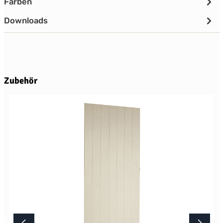
Farben
Downloads
Produktgalerie überspringen
Zubehör