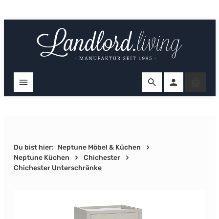
Zum Hauptinhalt springen
Ware
Du bist hier:
Neptune Möbel & Küchen
Neptune Küchen
Chichester
Chichester Unterschränke
Bildergalerie überspringen