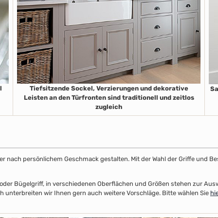
l
Tiefsitzende Sockel, Verzierungen und dekorative
Sa
Leisten an den Türfronten sind traditionell und zeitlos
zugleich
ster nach persönlichem Geschmack gestalten. Mit der Wahl der Griffe und Be
el- oder Bügelgriff, in verschiedenen Oberflächen und Größen stehen zur A
 unterbreiten wir Ihnen gern auch weitere Vorschläge. Bitte wählen Sie
hi