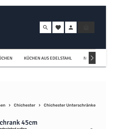
Du hast 0 Produkte auf dem Merkzette
Warenkorb enth
KÜCHEN
KÜCHEN AUS EDELSTAHL
NORDISCHE KÜCHEN
hen
Chichester
Chichester Unterschränke
schrank 45cm
ndpainted außen