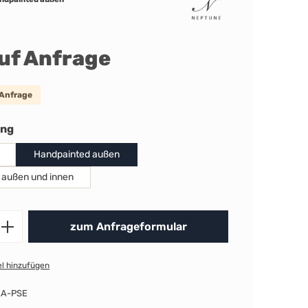
auf Anfrage
 Anfrage
auswählen
ung
Handpainted außen
 außen und innen
Produkt Anzahl: Gib den gewünschten 
zum Anfrageformular
l hinzufügen
EA-PSE