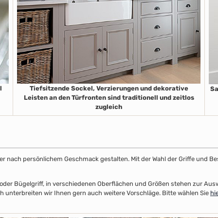
l
Tiefsitzende Sockel, Verzierungen und dekorative
Sa
Leisten an den Türfronten sind traditionell und zeitlos
zugleich
ster nach persönlichem Geschmack gestalten. Mit der Wahl der Griffe und Be
el- oder Bügelgriff, in verschiedenen Oberflächen und Größen stehen zur A
 unterbreiten wir Ihnen gern auch weitere Vorschläge. Bitte wählen Sie
hi