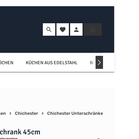
Du hast 0 Produkte auf dem Merkzette
Warenkorb enth
KÜCHEN
KÜCHEN AUS EDELSTAHL
NORDISCHE KÜCHEN
hen
Chichester
Chichester Unterschränke
schrank 45cm
sisversion