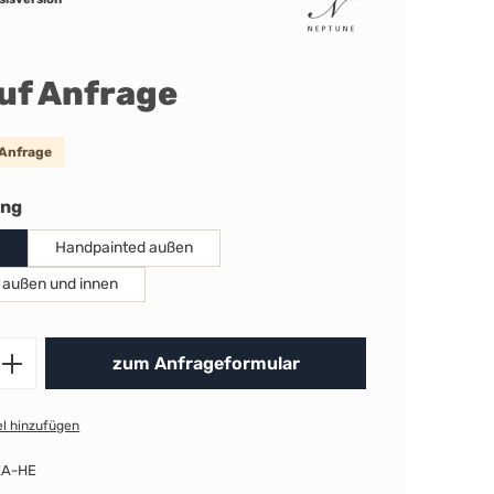
auf Anfrage
 Anfrage
auswählen
ung
Handpainted außen
 außen und innen
Produkt Anzahl: Gib den gewünschten 
zum Anfrageformular
l hinzufügen
EA-HE