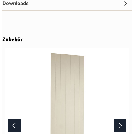
Downloads
Produktgalerie überspringen
Zubehör