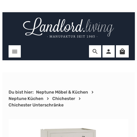
Zum Hauptinhalt springen
Ware
Du bist hier:
Neptune Möbel & Küchen
Neptune Küchen
Chichester
Chichester Unterschränke
Bildergalerie überspringen