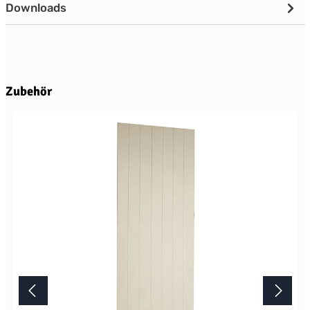
Downloads
Produktgalerie überspringen
Zubehör