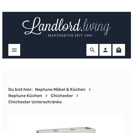
Zum Hauptinhalt springen
Ware
Du bist hier:
Neptune Möbel & Küchen
Neptune Küchen
Chichester
Chichester Unterschränke
Bildergalerie überspringen