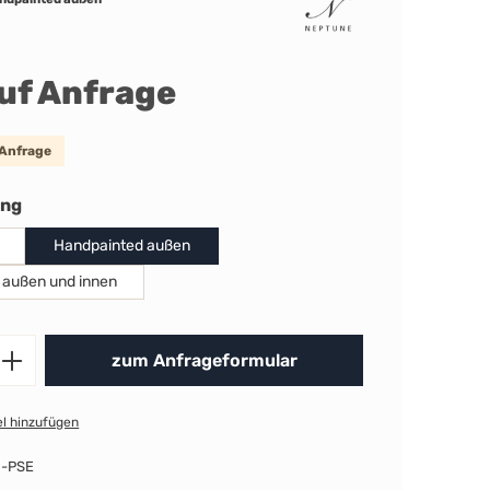
auf Anfrage
 Anfrage
auswählen
ung
Handpainted außen
 außen und innen
Produkt Anzahl: Gib den gewünschten 
zum Anfrageformular
l hinzufügen
-PSE