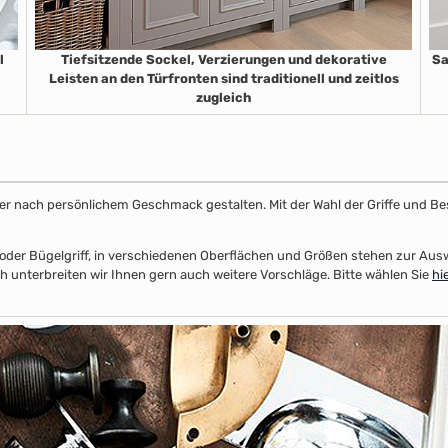
l
Tiefsitzende Sockel, Verzierungen und dekorative
Sa
Leisten an den Türfronten sind traditionell und zeitlos
zugleich
ster nach persönlichem Geschmack gestalten. Mit der Wahl der Griffe und Be
el- oder Bügelgriff, in verschiedenen Oberflächen und Größen stehen zur A
 unterbreiten wir Ihnen gern auch weitere Vorschläge. Bitte wählen Sie
hi