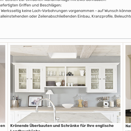
efertigten Griffen und Beschlägen;
pus Werksseitig keine Loch-Vorbohrungen vorgenommen - auf Wunsch können 
alleinstehenden oder Zeilenabschließenden Einbau, Kranzprofile, Beleuchtu
len
Krönende Überbauten und Schränke für Ihre englische
Na