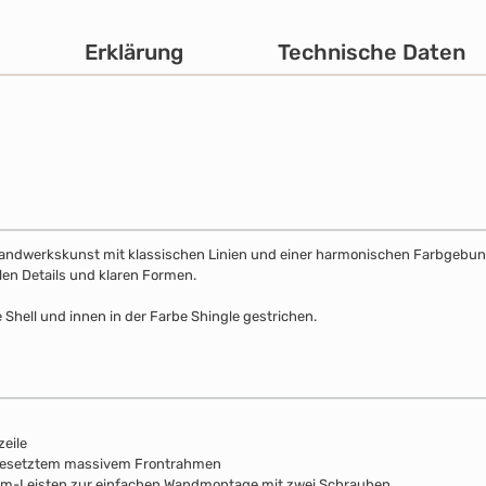
Erklärung
Technische Daten
Handwerkskunst mit klassischen Linien und einer harmonischen Farbgebung. 
llen Details und klaren Formen.
 Shell und innen in der Farbe Shingle gestrichen.
zeile
fgesetztem massivem Frontrahmen
mm-Leisten zur einfachen Wandmontage mit zwei Schrauben.