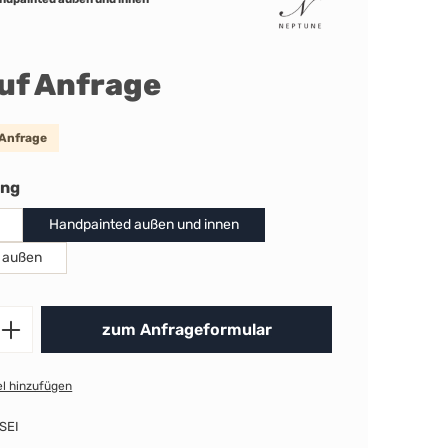
auf Anfrage
 Anfrage
auswählen
ung
Handpainted außen und innen
 außen
Produkt Anzahl: Gib den gewünschten 
zum Anfrageformular
l hinzufügen
SEI