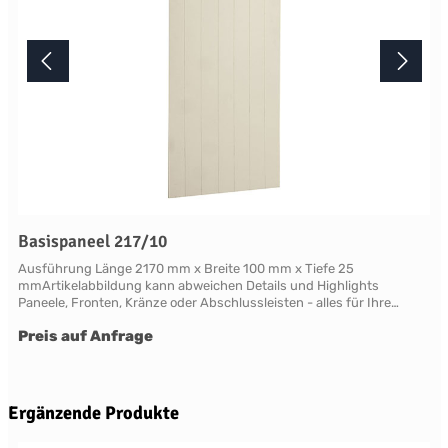
Basispaneel 217/10
Ausführung Länge 2170 mm x Breite 100 mm x Tiefe 25
mmArtikelabbildung kann abweichen Details und Highlights
Paneele, Fronten, Kränze oder Abschlussleisten - alles für Ihre
LandhauskücheChichester - große Vielfalt an Schrank-Modellen mit
Preis auf Anfrage
variablen Ausstattungen und DimensionenNahezu grenzenlose
Möglichkeiten der Individualisierung; vom Handpainted Service über
Griffe bis zu Maßlösungen Oberflächen Alle Flächen dieses Möbels
werden in handwerklicher Anstrichtechnik lackiert. Das Einzigartige
dieser "handpainted" Oberflächen sind der matte Glanz und der
Produktgalerie überspringen
Ergänzende Produkte
sichtbare feine Pinseleffekt. Die visuelle und haptische Wirkung einer
so gearbeiteten Oberfläche ist unvergleichbar. Bitte beachten Sie,