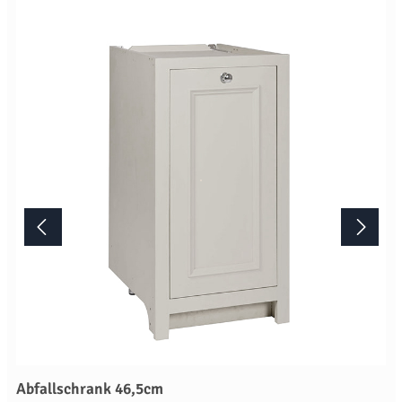
das Artikelbild stellt die Farbe "Limestone" dar. Die
Standardausführung ist die Farbe "Shell". Lieferung Dieses
Möbelstück von Neptune wird erst nach Ihrer Bestellung in der
englischen Manufaktur gefertigt.Die Lieferzeit beträgt daher
mindestens acht Wochen. Mehr Informationen Bitte beachten Sie,
aufgrund der Lichtverhältnisse bei der Produktfotografie und
unterschiedlichenBildschirmeinstellungen kann es dazu kommen,
dass die Farbe des Produktes nicht authentisch wiedergegeben
wird. Ihre Fragen zu diesem Artikel beantworten wir Ihnen gerne
telefonisch unter +49 2381 97372-0,per E-Mail an shop@landlord-
living.de oder nach Terminabsprache persönlich in unserem
Showroom.
Abfallschrank 46,5cm