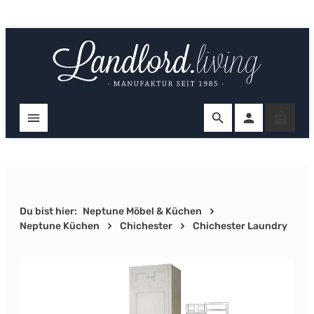
Zum Hauptinhalt springen
Ware
Du bist hier:
Neptune Möbel & Küchen
Neptune Küchen
Chichester
Chichester Laundry
Bildergalerie überspringen