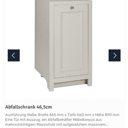
mindestens acht Wochen. Mehr Informationen Bitte beachten Sie,
aufgrund der Lichtverhältnisse bei der Produktfotografie und
unterschiedlichenBildschirmeinstellungen kann es dazu kommen,
dass die Farbe des Produktes nicht authentisch wiedergegeben
wird. Ihre Fragen zu diesem Artikel beantworten wir Ihnen gerne
telefonisch unter +49 2381 97372-0,per E-Mail an shop@landlord-
living.de oder nach Terminabsprache persönlich in unserem
Showroom.
Abfallschrank 46,5cm
Ausführung Maße: Breite 465 mm x Tiefe 560 mm x Höhe 890 mm
Eine Tür mit Auszug, ein Abfallbehälter Möbelkorpus aus
mehrschichtigem Massivholz mit aufgesetztem massivem