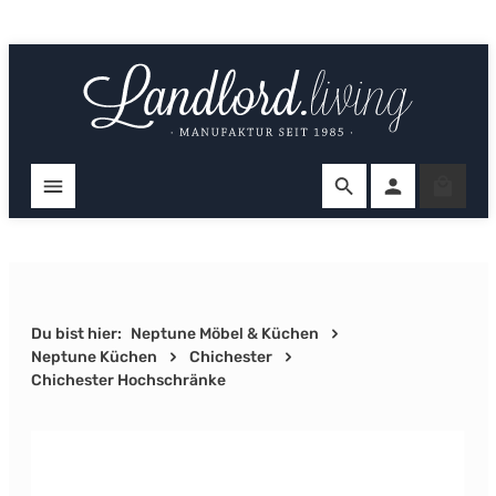
Zum Hauptinhalt springen
Ware
Du bist hier:
Neptune Möbel & Küchen
Neptune Küchen
Chichester
Chichester Hochschränke
Bildergalerie überspringen