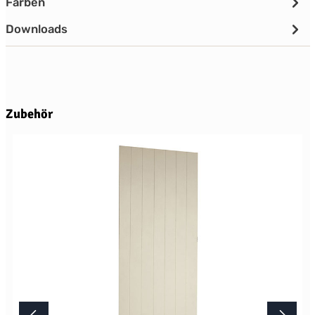
Farben
Downloads
Produktgalerie überspringen
Zubehör