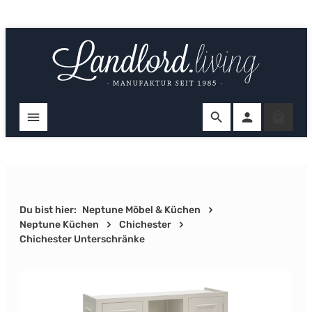
Zum Hauptinhalt springen
Ware
Du bist hier:
Neptune Möbel & Küchen
Neptune Küchen
Chichester
Chichester Unterschränke
Bildergalerie überspringen