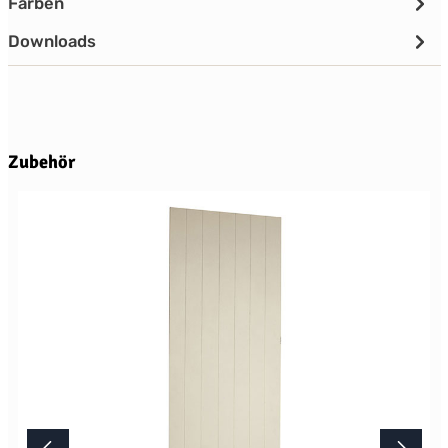
Farben
Downloads
Produktgalerie überspringen
Zubehör