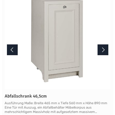
mindestens acht Wochen. Mehr Informationen Bitte beachten Sie,
aufgrund der Lichtverhältnisse bei der Produktfotografie und
unterschiedlichenBildschirmeinstellungen kann es dazu kommen,
dass die Farbe des Produktes nicht authentisch wiedergegeben
wird. Ihre Fragen zu diesem Artikel beantworten wir Ihnen gerne
telefonisch unter +49 2381 97372-0,per E-Mail an shop@landlord-
living.de oder nach Terminabsprache persönlich in unserem
Showroom.
Abfallschrank 46,5cm
Ausführung Maße: Breite 465 mm x Tiefe 560 mm x Höhe 890 mm
Eine Tür mit Auszug, ein Abfallbehälter Möbelkorpus aus
mehrschichtigem Massivholz mit aufgesetztem massivem