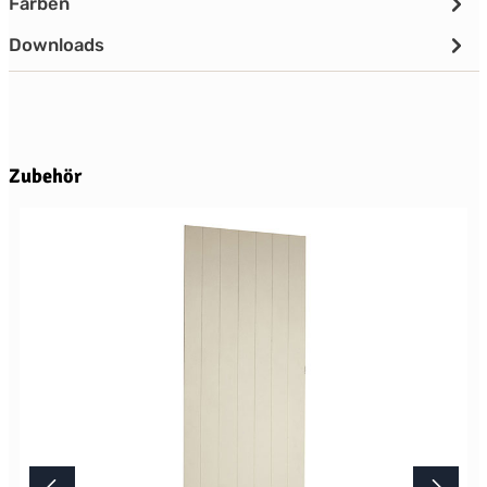
Farben
Downloads
Produktgalerie überspringen
Zubehör