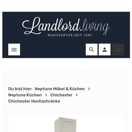
Zum Hauptinhalt springen
Ware
Du bist hier:
Neptune Möbel & Küchen
Neptune Küchen
Chichester
Chichester Hochschränke
Bildergalerie überspringen