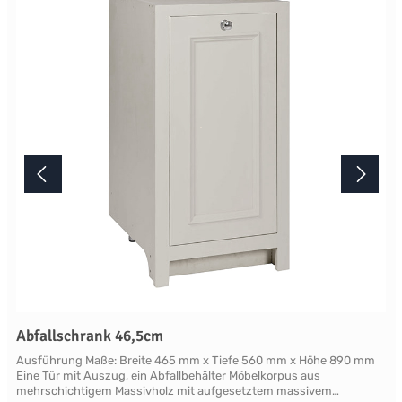
mindestens acht Wochen. Mehr Informationen Bitte beachten Sie,
aufgrund der Lichtverhältnisse bei der Produktfotografie und
unterschiedlichenBildschirmeinstellungen kann es dazu kommen,
dass die Farbe des Produktes nicht authentisch wiedergegeben
wird. Ihre Fragen zu diesem Artikel beantworten wir Ihnen gerne
telefonisch unter +49 2381 97372-0,per E-Mail an shop@landlord-
living.de oder nach Terminabsprache persönlich in unserem
Showroom.
Abfallschrank 46,5cm
Ausführung Maße: Breite 465 mm x Tiefe 560 mm x Höhe 890 mm
Eine Tür mit Auszug, ein Abfallbehälter Möbelkorpus aus
mehrschichtigem Massivholz mit aufgesetztem massivem