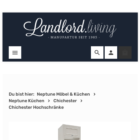
Zum Hauptinhalt springen
Ware
Du bist hier:
Neptune Möbel & Küchen
Neptune Küchen
Chichester
Chichester Hochschränke
Bildergalerie überspringen