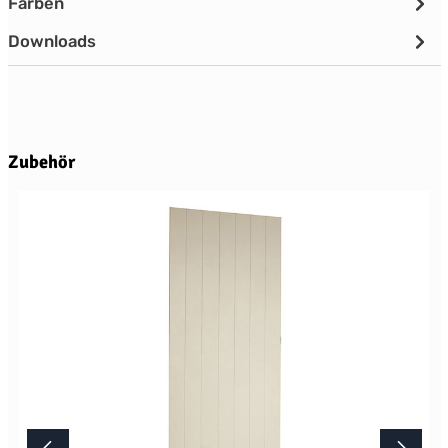
Farben
Downloads
Produktgalerie überspringen
Zubehör