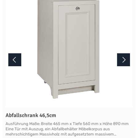
mindestens acht Wochen. Mehr Informationen Bitte beachten Sie,
aufgrund der Lichtverhältnisse bei der Produktfotografie und
unterschiedlichenBildschirmeinstellungen kann es dazu kommen,
dass die Farbe des Produktes nicht authentisch wiedergegeben
wird. Ihre Fragen zu diesem Artikel beantworten wir Ihnen gerne
telefonisch unter +49 2381 97372-0,per E-Mail an shop@landlord-
living.de oder nach Terminabsprache persönlich in unserem
Showroom.
Abfallschrank 46,5cm
Ausführung Maße: Breite 465 mm x Tiefe 560 mm x Höhe 890 mm
Eine Tür mit Auszug, ein Abfallbehälter Möbelkorpus aus
mehrschichtigem Massivholz mit aufgesetztem massivem