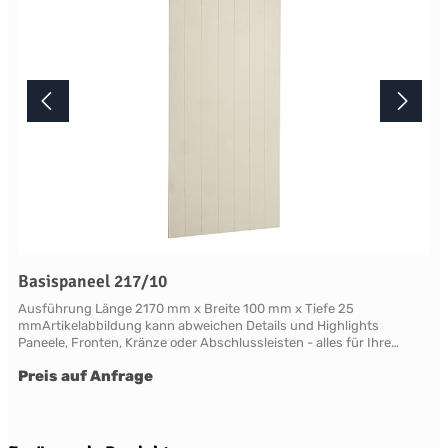
Basispaneel 217/10
Ausführung Länge 2170 mm x Breite 100 mm x Tiefe 25
mmArtikelabbildung kann abweichen Details und Highlights
Paneele, Fronten, Kränze oder Abschlussleisten - alles für Ihre
LandhauskücheChichester - große Vielfalt an Schrank-Modellen mit
Preis auf Anfrage
variablen Ausstattungen und DimensionenNahezu grenzenlose
Möglichkeiten der Individualisierung; vom Handpainted Service über
Griffe bis zu Maßlösungen Oberflächen Alle Flächen dieses Möbels
werden in handwerklicher Anstrichtechnik lackiert. Das Einzigartige
dieser "handpainted" Oberflächen sind der matte Glanz und der