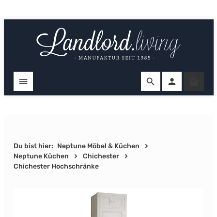
Zum Hauptinhalt springen
Ware
Du bist hier:
Neptune Möbel & Küchen
Neptune Küchen
Chichester
Chichester Hochschränke
Bildergalerie überspringen