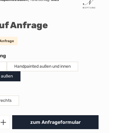
auf Anfrage
 Anfrage
auswählen
ung
Handpainted außen und innen
 außen
uswählen
rechts
Produkt Anzahl: Gib den gewünschten 
zum Anfrageformular