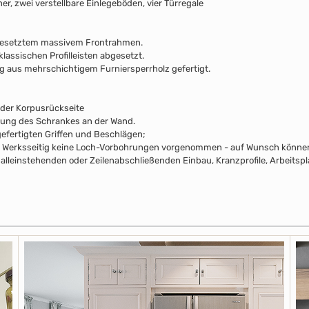
er, zwei verstellbare Einlegeböden, vier Türregale
gesetztem massivem Frontrahmen.
klassischen Profilleisten abgesetzt.
ng aus mehrschichtigem Furniersperrholz gefertigt.
 der Korpusrückseite
rung des Schrankes an der Wand.
efertigten Griffen und Beschlägen;
pus Werksseitig keine Loch-Vorbohrungen vorgenommen - auf Wunsch können 
alleinstehenden oder Zeilenabschließenden Einbau, Kranzprofile, Arbeitsp