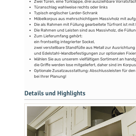
Zwei Türen, eine Türklappe, drei ausziehbare Vorratsfäch
Türanschlag wahlweise rechts oder links
Typisch englischer Larder-Schrank
Möbelkorpus aus mehrschichtigem Massivholz mit auf
Die als Rahmen mit Füllung gearbeitete Türfront ist mit 
Die Rahmen und Leisten sind aus Massivholz, die Füllu
Zum Lieferumfang gehört:
ein frontseitig integrierter Sockel,
zwei verstellbare Standfüße aus Metall zur Ausrichtung
und Edelstahl-Wandbefestigungen zur optionalen Fixie
Wählen Sie aus unserem vielfältigen Sortiment an handg
die Griffe werden lose mitgeliefert, daher sind im Kor
Optionale Zusatzausstattung: Abschlussleisten für den 
bei Ihrer Planung!
Details und Highlights