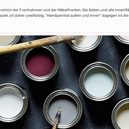
nstrich der Frontrahmen und der Möbelfronten. Die Seiten und alle Innenflä
piel, ist daher zweifarbig. "Handpainted außen und innen" dagegen ist die