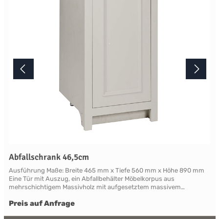
dass die Farbe des Produktes nicht authentisch wiedergegeben
wird. Ihre Fragen zu diesem Artikel beantworten wir Ihnen gerne
telefonisch unter +49 2381 97372-0,per E-Mail an shop@landlord-
living.de oder nach Terminabsprache persönlich in unserem
Showroom.
Abfallschrank 46,5cm
Ausführung Maße: Breite 465 mm x Tiefe 560 mm x Höhe 890 mm
Eine Tür mit Auszug, ein Abfallbehälter Möbelkorpus aus
mehrschichtigem Massivholz mit aufgesetztem massivem
Frontrahmen. Die als Rahmen mit Füllung gearbeitete Türfront ist
Preis auf Anfrage
mit klassischen Profilleisten abgesetzt. Die Rahmen und Leisten
sind aus Massivholz, die Füllung aus mehrschichtigem