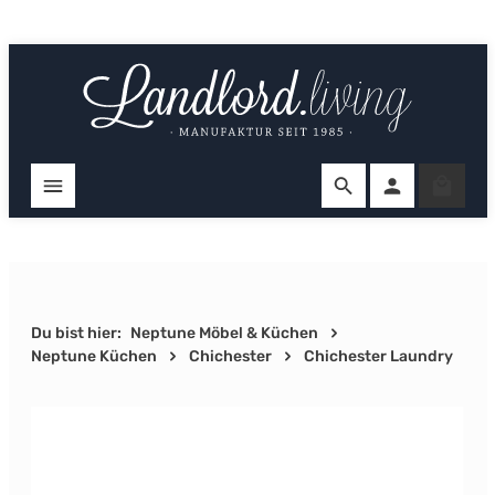
Zum Hauptinhalt springen
Ware
Du bist hier:
Neptune Möbel & Küchen
Neptune Küchen
Chichester
Chichester Laundry
Bildergalerie überspringen