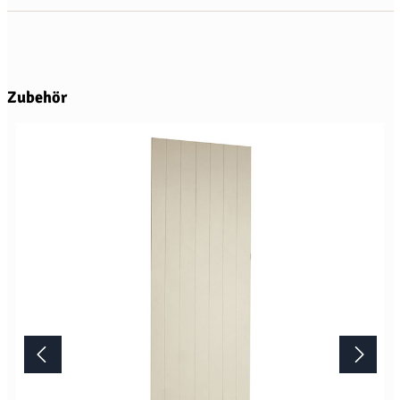
Produktgalerie überspringen
Zubehör