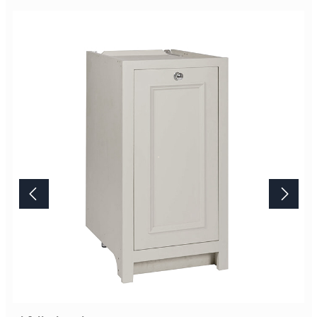
so gearbeiteten Oberfläche ist unvergleichbar. Bitte beachten Sie,
das Artikelbild stellt die Farbe "Limestone" dar. Die
Standardausführung ist die Farbe "Shell". Lieferung Dieses
Möbelstück von Neptune wird erst nach Ihrer Bestellung in der
englischen Manufaktur gefertigt.Die Lieferzeit beträgt daher
mindestens acht Wochen. Mehr Informationen Bitte beachten Sie,
aufgrund der Lichtverhältnisse bei der Produktfotografie und
unterschiedlichenBildschirmeinstellungen kann es dazu kommen,
dass die Farbe des Produktes nicht authentisch wiedergegeben
wird. Ihre Fragen zu diesem Artikel beantworten wir Ihnen gerne
telefonisch unter +49 2381 97372-0,per E-Mail an shop@landlord-
living.de oder nach Terminabsprache persönlich in unserem
Showroom.