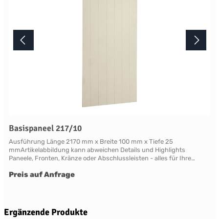
Basispaneel 217/10
Ausführung Länge 2170 mm x Breite 100 mm x Tiefe 25
mmArtikelabbildung kann abweichen Details und Highlights
Paneele, Fronten, Kränze oder Abschlussleisten - alles für Ihre
LandhauskücheChichester - große Vielfalt an Schrank-Modellen mit
Preis auf Anfrage
variablen Ausstattungen und DimensionenNahezu grenzenlose
Möglichkeiten der Individualisierung; vom Handpainted Service über
Griffe bis zu Maßlösungen Oberflächen Alle Flächen dieses Möbels
werden in handwerklicher Anstrichtechnik lackiert. Das Einzigartige
dieser "handpainted" Oberflächen sind der matte Glanz und der
Produktgalerie überspringen
Ergänzende Produkte
sichtbare feine Pinseleffekt. Die visuelle und haptische Wirkung einer