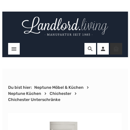
Zum Hauptinhalt springen
Ware
Du bist hier:
Neptune Möbel & Küchen
Neptune Küchen
Chichester
Chichester Unterschränke
Bildergalerie überspringen