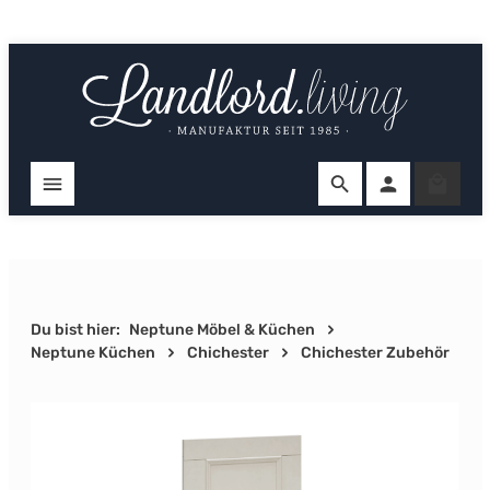
Zum Hauptinhalt springen
Ware
Du bist hier:
Neptune Möbel & Küchen
Neptune Küchen
Chichester
Chichester Zubehör
Bildergalerie überspringen