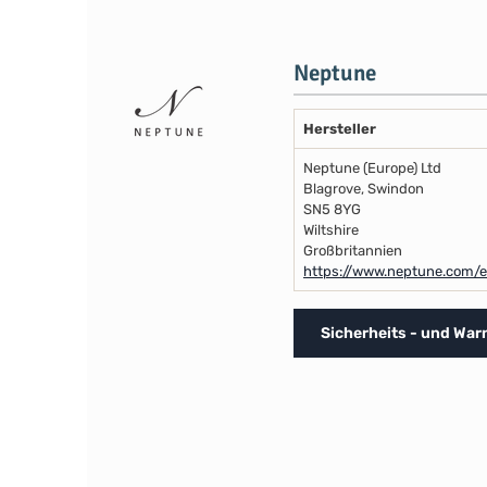
Neptune
Hersteller
Neptune (Europe) Ltd
Blagrove, Swindon
SN5 8YG
Wiltshire
Großbritannien
https://www.neptune.com/
Sicherheits - und Wa
Individuelle Farbausführung – der Neptu
Mit dem Neptune Paint Service erhält Ihr Möbelstück eine Fa