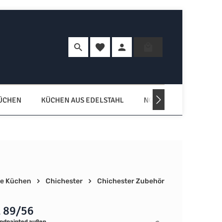
Du hast 0 Produkte auf dem Merkzette
Warenkorb enth
KÜCHEN
KÜCHEN AUS EDELSTAHL
NORDISCHE KÜCHEN
e Küchen
Chichester
Chichester Zubehör
 89/56
ndpainted außen