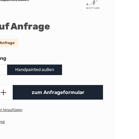
auf Anfrage
 Anfrage
auswählen
ung
Handpainted außen
Produkt Anzahl: Gib den gewünschten 
zum Anfrageformular
l hinzufügen
PSE