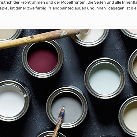
nstrich der Frontrahmen und der Möbelfronten. Die Seiten und alle Innenflä
piel, ist daher zweifarbig. "Handpainted außen und innen" dagegen ist die