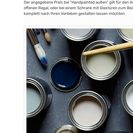
Der angegebene Preis bei "Handpainted außen" gilt für den A
offenen Regal, oder bei einem Schrank mit Glastüren zum Beis
komplett nach Ihren Vorlieben gestalten lassen möchten.