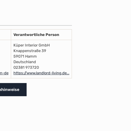
Verantwortliche Person
Küper Interior GmbH
Knappenstraße 39
59071 Hamm
Deutschland
02381 973720
en-de
https://www.landlord-living.de...
rnhinweise
ne Paint Service
rbausführung, die sich harmonisch auf Ihre Einrichtung und Ihr persönlich