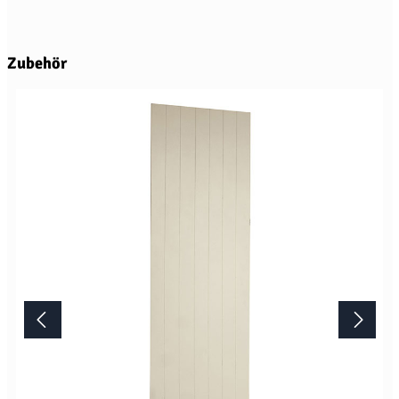
Produktgalerie überspringen
Zubehör