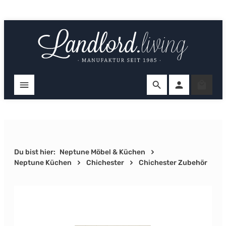
Zum Hauptinhalt springen
Ware
Du bist hier:
Neptune Möbel & Küchen
Neptune Küchen
Chichester
Chichester Zubehör
Bildergalerie überspringen