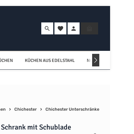
Du hast 0 Produkte auf dem Merkzette
Warenkorb enth
KÜCHEN
KÜCHEN AUS EDELSTAHL
NORDISCHE KÜCHEN
hen
Chichester
Chichester Unterschränke
r Schrank mit Schublade