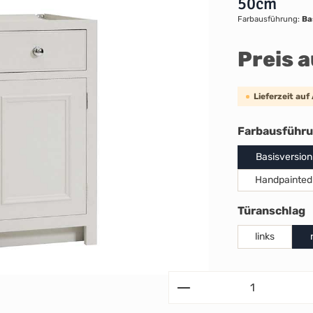
50cm
Farbausführung:
Ba
Preis 
Lieferzeit auf
Farbausführ
Basisversion
Handpainted
a
Türanschlag
links