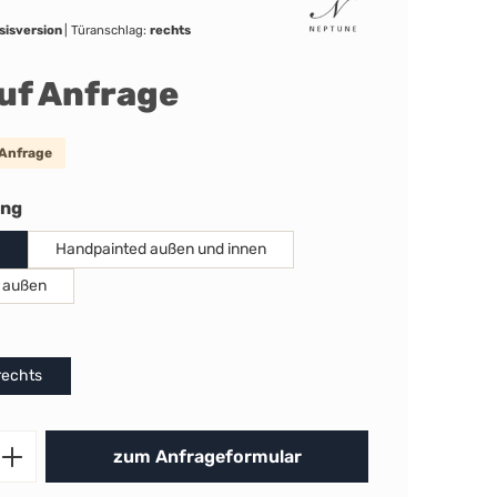
sisversion
|
Türanschlag:
rechts
auf Anfrage
 Anfrage
auswählen
ung
Handpainted außen und innen
 außen
uswählen
rechts
Produkt Anzahl: Gib den gewünschten 
zum Anfrageformular