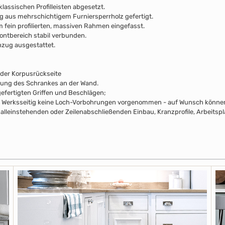
klassischen Profilleisten abgesetzt.
ng aus mehrschichtigem Furniersperrholz gefertigt.
em fein profilierten, massiven Rahmen eingefasst.
ontbereich stabil verbunden.
nzug ausgestattet.
 der Korpusrückseite
rung des Schrankes an der Wand.
efertigten Griffen und Beschlägen;
pus Werksseitig keine Loch-Vorbohrungen vorgenommen - auf Wunsch können 
alleinstehenden oder Zeilenabschließenden Einbau, Kranzprofile, Arbeitsp