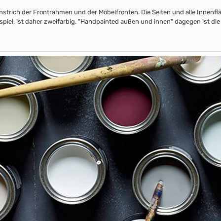
nstrich der Frontrahmen und der Möbelfronten. Die Seiten und alle Innenflä
piel, ist daher zweifarbig. "Handpainted außen und innen" dagegen ist die