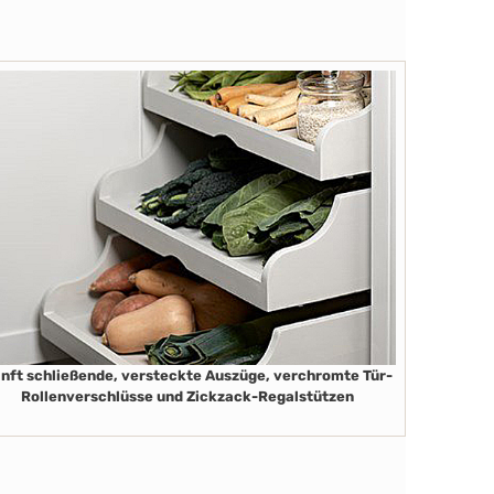
nft schließende, versteckte Auszüge, verchromte Tür-
Rollenverschlüsse und Zickzack-Regalstützen