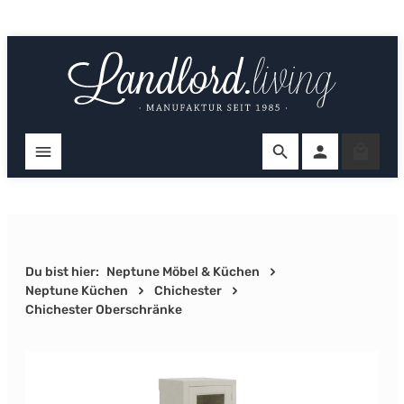
Zum Hauptinhalt springen
Ware
Du bist hier:
Neptune Möbel & Küchen
Neptune Küchen
Chichester
Chichester Oberschränke
Bildergalerie überspringen