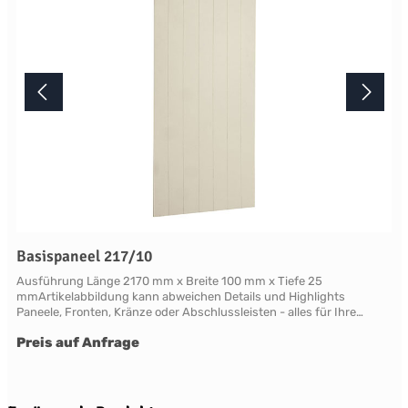
Basispaneel 217/10
Ausführung Länge 2170 mm x Breite 100 mm x Tiefe 25
mmArtikelabbildung kann abweichen Details und Highlights
Paneele, Fronten, Kränze oder Abschlussleisten - alles für Ihre
LandhauskücheChichester - große Vielfalt an Schrank-Modellen mit
Preis auf Anfrage
variablen Ausstattungen und DimensionenNahezu grenzenlose
Möglichkeiten der Individualisierung; vom Handpainted Service über
Griffe bis zu Maßlösungen Oberflächen Alle Flächen dieses Möbels
werden in handwerklicher Anstrichtechnik lackiert. Das Einzigartige
dieser "handpainted" Oberflächen sind der matte Glanz und der