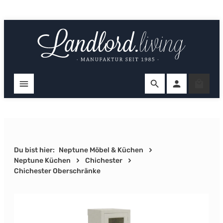
Zum Hauptinhalt springen
Ware
Du bist hier:
Neptune Möbel & Küchen
Neptune Küchen
Chichester
Chichester Oberschränke
Bildergalerie überspringen