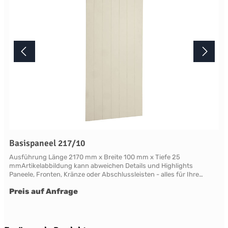
Basispaneel 217/10
Ausführung Länge 2170 mm x Breite 100 mm x Tiefe 25
mmArtikelabbildung kann abweichen Details und Highlights
Paneele, Fronten, Kränze oder Abschlussleisten - alles für Ihre
LandhauskücheChichester - große Vielfalt an Schrank-Modellen mit
Preis auf Anfrage
variablen Ausstattungen und DimensionenNahezu grenzenlose
Möglichkeiten der Individualisierung; vom Handpainted Service über
Griffe bis zu Maßlösungen Oberflächen Alle Flächen dieses Möbels
werden in handwerklicher Anstrichtechnik lackiert. Das Einzigartige
dieser "handpainted" Oberflächen sind der matte Glanz und der