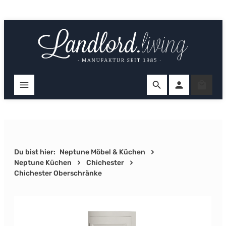
Zum Hauptinhalt springen
Ware
Du bist hier:
Neptune Möbel & Küchen
Neptune Küchen
Chichester
Chichester Oberschränke
Bildergalerie überspringen