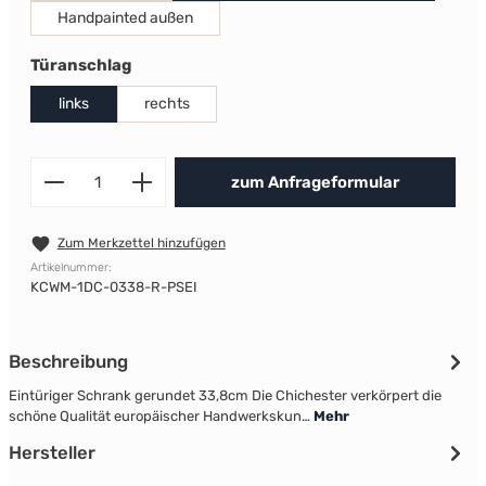
Handpainted außen
auswählen
Türanschlag
links
rechts
Produkt Anzahl: Gib den gewünscht
zum Anfrageformular
Zum Merkzettel hinzufügen
Artikelnummer:
KCWM-1DC-0338-R-PSEI
Beschreibung
Eintüriger Schrank gerundet 33,8cm Die Chichester verkörpert die
schöne Qualität europäischer Handwerkskun…
Mehr
Hersteller