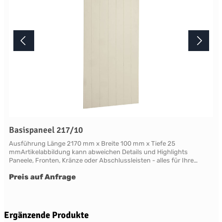
Basispaneel 217/10
Ausführung Länge 2170 mm x Breite 100 mm x Tiefe 25
mmArtikelabbildung kann abweichen Details und Highlights
Paneele, Fronten, Kränze oder Abschlussleisten - alles für Ihre
LandhauskücheChichester - große Vielfalt an Schrank-Modellen mit
Preis auf Anfrage
variablen Ausstattungen und DimensionenNahezu grenzenlose
Möglichkeiten der Individualisierung; vom Handpainted Service über
Griffe bis zu Maßlösungen Oberflächen Alle Flächen dieses Möbels
werden in handwerklicher Anstrichtechnik lackiert. Das Einzigartige
dieser "handpainted" Oberflächen sind der matte Glanz und der
Produktgalerie überspringen
Ergänzende Produkte
sichtbare feine Pinseleffekt. Die visuelle und haptische Wirkung einer