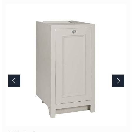
so gearbeiteten Oberfläche ist unvergleichbar. Bitte beachten Sie,
das Artikelbild stellt die Farbe "Limestone" dar. Die
Standardausführung ist die Farbe "Shell". Lieferung Dieses
Möbelstück von Neptune wird erst nach Ihrer Bestellung in der
englischen Manufaktur gefertigt.Die Lieferzeit beträgt daher
mindestens acht Wochen. Mehr Informationen Bitte beachten Sie,
aufgrund der Lichtverhältnisse bei der Produktfotografie und
unterschiedlichenBildschirmeinstellungen kann es dazu kommen,
dass die Farbe des Produktes nicht authentisch wiedergegeben
wird. Ihre Fragen zu diesem Artikel beantworten wir Ihnen gerne
telefonisch unter +49 2381 97372-0,per E-Mail an shop@landlord-
living.de oder nach Terminabsprache persönlich in unserem
Showroom.