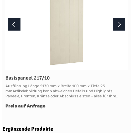
Basispaneel 217/10
Ausführung Länge 2170 mm x Breite 100 mm x Tiefe 25
mmArtikelabbildung kann abweichen Details und Highlights
Paneele, Fronten, Kränze oder Abschlussleisten - alles für Ihre
LandhauskücheChichester - große Vielfalt an Schrank-Modellen mit
Preis auf Anfrage
variablen Ausstattungen und DimensionenNahezu grenzenlose
Möglichkeiten der Individualisierung; vom Handpainted Service über
Griffe bis zu Maßlösungen Oberflächen Alle Flächen dieses Möbels
werden in handwerklicher Anstrichtechnik lackiert. Das Einzigartige
dieser "handpainted" Oberflächen sind der matte Glanz und der
Produktgalerie überspringen
Ergänzende Produkte
sichtbare feine Pinseleffekt. Die visuelle und haptische Wirkung einer