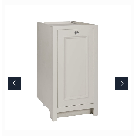
so gearbeiteten Oberfläche ist unvergleichbar. Bitte beachten Sie,
das Artikelbild stellt die Farbe "Limestone" dar. Die
Standardausführung ist die Farbe "Shell". Lieferung Dieses
Möbelstück von Neptune wird erst nach Ihrer Bestellung in der
englischen Manufaktur gefertigt.Die Lieferzeit beträgt daher
mindestens acht Wochen. Mehr Informationen Bitte beachten Sie,
aufgrund der Lichtverhältnisse bei der Produktfotografie und
unterschiedlichenBildschirmeinstellungen kann es dazu kommen,
dass die Farbe des Produktes nicht authentisch wiedergegeben
wird. Ihre Fragen zu diesem Artikel beantworten wir Ihnen gerne
telefonisch unter +49 2381 97372-0,per E-Mail an shop@landlord-
living.de oder nach Terminabsprache persönlich in unserem
Showroom.