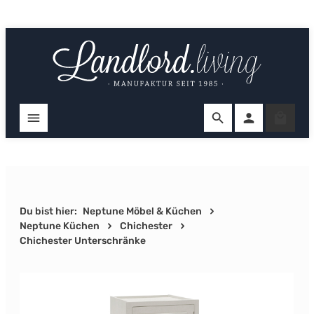
Zum Hauptinhalt springen
Ware
Du bist hier:
Neptune Möbel & Küchen
Neptune Küchen
Chichester
Chichester Unterschränke
Bildergalerie überspringen