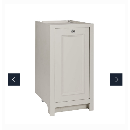
so gearbeiteten Oberfläche ist unvergleichbar. Bitte beachten Sie,
das Artikelbild stellt die Farbe "Limestone" dar. Die
Standardausführung ist die Farbe "Shell". Lieferung Dieses
Möbelstück von Neptune wird erst nach Ihrer Bestellung in der
englischen Manufaktur gefertigt.Die Lieferzeit beträgt daher
mindestens acht Wochen. Mehr Informationen Bitte beachten Sie,
aufgrund der Lichtverhältnisse bei der Produktfotografie und
unterschiedlichenBildschirmeinstellungen kann es dazu kommen,
dass die Farbe des Produktes nicht authentisch wiedergegeben
wird. Ihre Fragen zu diesem Artikel beantworten wir Ihnen gerne
telefonisch unter +49 2381 97372-0,per E-Mail an shop@landlord-
living.de oder nach Terminabsprache persönlich in unserem
Showroom.