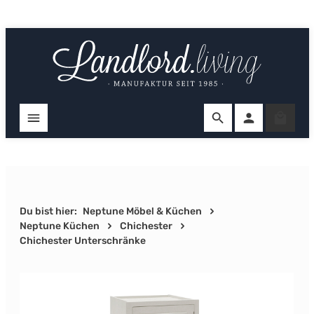
Zum Hauptinhalt springen
Ware
Du bist hier:
Neptune Möbel & Küchen
Neptune Küchen
Chichester
Chichester Unterschränke
Bildergalerie überspringen