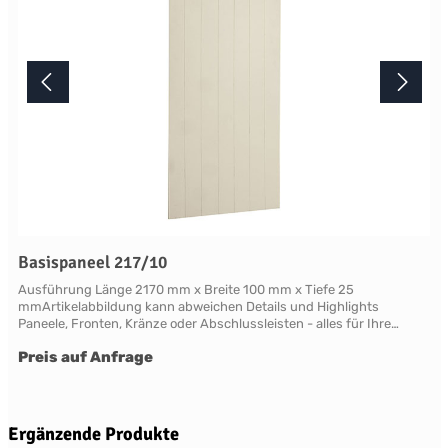
Basispaneel 217/10
Ausführung Länge 2170 mm x Breite 100 mm x Tiefe 25
mmArtikelabbildung kann abweichen Details und Highlights
Paneele, Fronten, Kränze oder Abschlussleisten - alles für Ihre
LandhauskücheChichester - große Vielfalt an Schrank-Modellen mit
Preis auf Anfrage
variablen Ausstattungen und DimensionenNahezu grenzenlose
Möglichkeiten der Individualisierung; vom Handpainted Service über
Griffe bis zu Maßlösungen Oberflächen Alle Flächen dieses Möbels
werden in handwerklicher Anstrichtechnik lackiert. Das Einzigartige
dieser "handpainted" Oberflächen sind der matte Glanz und der
Produktgalerie überspringen
Ergänzende Produkte
sichtbare feine Pinseleffekt. Die visuelle und haptische Wirkung einer