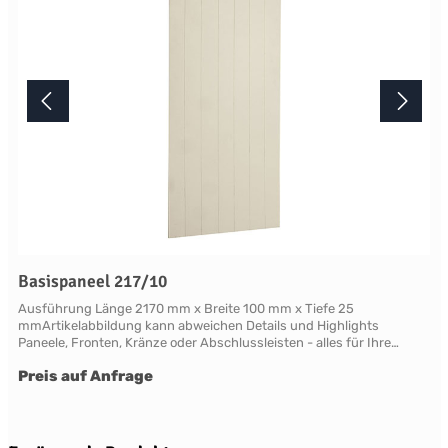
Basispaneel 217/10
Ausführung Länge 2170 mm x Breite 100 mm x Tiefe 25
mmArtikelabbildung kann abweichen Details und Highlights
Paneele, Fronten, Kränze oder Abschlussleisten - alles für Ihre
LandhauskücheChichester - große Vielfalt an Schrank-Modellen mit
Preis auf Anfrage
variablen Ausstattungen und DimensionenNahezu grenzenlose
Möglichkeiten der Individualisierung; vom Handpainted Service über
Griffe bis zu Maßlösungen Oberflächen Alle Flächen dieses Möbels
werden in handwerklicher Anstrichtechnik lackiert. Das Einzigartige
dieser "handpainted" Oberflächen sind der matte Glanz und der