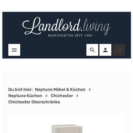
Zum Hauptinhalt springen
Ware
Du bist hier:
Neptune Möbel & Küchen
Neptune Küchen
Chichester
Chichester Oberschränke
Bildergalerie überspringen