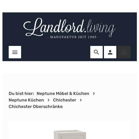
Zum Hauptinhalt springen
Ware
Du bist hier:
Neptune Möbel & Küchen
Neptune Küchen
Chichester
Chichester Oberschränke
Bildergalerie überspringen