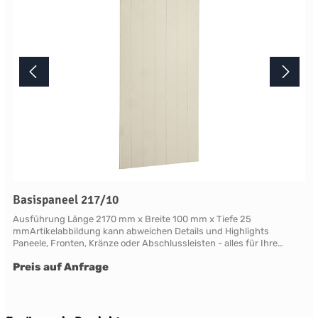
Basispaneel 217/10
Ausführung Länge 2170 mm x Breite 100 mm x Tiefe 25
mmArtikelabbildung kann abweichen Details und Highlights
Paneele, Fronten, Kränze oder Abschlussleisten - alles für Ihre
LandhauskücheChichester - große Vielfalt an Schrank-Modellen mit
Preis auf Anfrage
variablen Ausstattungen und DimensionenNahezu grenzenlose
Möglichkeiten der Individualisierung; vom Handpainted Service über
Griffe bis zu Maßlösungen Oberflächen Alle Flächen dieses Möbels
werden in handwerklicher Anstrichtechnik lackiert. Das Einzigartige
dieser "handpainted" Oberflächen sind der matte Glanz und der